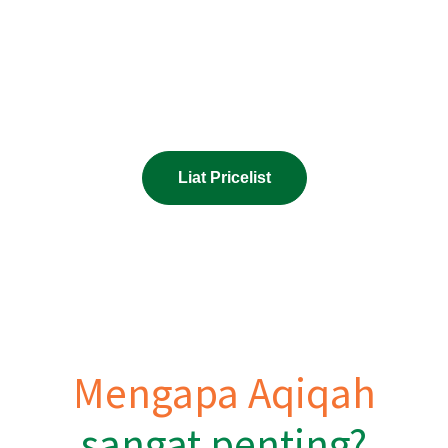
“RPH dan Ruang Produksi Kami Tersertifikasi Halal MUI dan
Laik Hygiene dari Dinas Kesehatan”
Aman, Bersih, dan Halal untuk Aqiqah yang Tenang dan
Nyaman. Semua Ada di Satu Tempat.
Liat Pricelist
Mengapa Aqiqah
sangat penting?